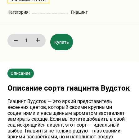
Бирючина
Шарафуга
Экзотические растения
Категория:
Гиацинт
Плющ
Декоративные саженцы
Купить
Овсяница
Комнатные растения
Кустарники
Хвойные саженцы
Описание
ПАМПАСНАЯ ТРАВА
Описание сорта гиацинта Вудсток
Клематис
(КОРТАДЕРИЯ)
Гиацинт Вудсток — это яркий представитель
весенних цветов, который своими крупными
Кизильник саженец
Глициния
соцветиями и насыщенным ароматом заставляет
замирать сердце. Если вы хотите добавить в свой
сад искрящийся акцент, этот сорт — идеальный
Олеандр саженцы
Гвоздика саженцы
выбор. Гиацинты не только радуют глаз своими
яркими расцветками, но и наполняют воздух