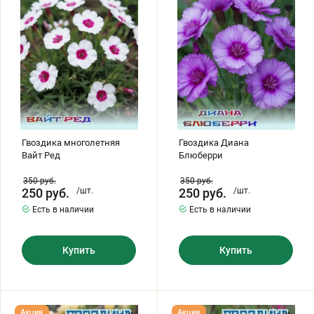
Ред
Хризантемы саженцы
Зелень и пряные травы
Гвоздика многолетняя
Гвоздика Диана
Вайт Ред
Блюберри
350
руб.
350
руб.
250
руб.
/шт.
250
руб.
/шт.
Есть в наличии
Есть в наличии
Купить
Купить
Гвоздика
Гвоздика
Акция
Акция