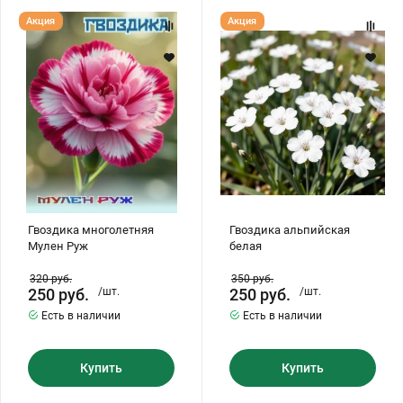
Гвоздика
Гвоздика
Акция
Акция
многолетняя
альпийская
Мулен
белая
Руж
Гвоздика многолетняя
Гвоздика альпийская
Мулен Руж
белая
320
руб.
350
руб.
250
руб.
/шт.
250
руб.
/шт.
Есть в наличии
Есть в наличии
Купить
Купить