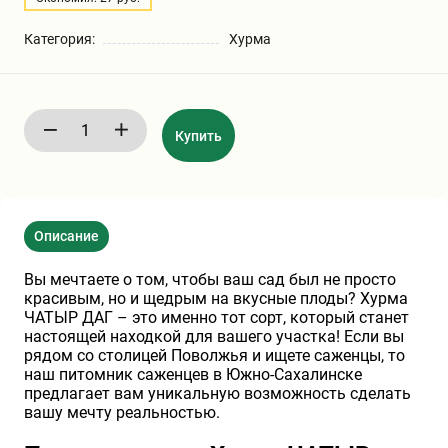
Бирючина
Шарафуга
Экзотические растения
Категория:
Хурма
Плющ
Декоративные саженцы
Купить
Овсяница
Комнатные растения
Кустарники
Хвойные саженцы
Описание
ПАМПАСНАЯ ТРАВА
Вы мечтаете о том, чтобы ваш сад был не просто
Клематис
(КОРТАДЕРИЯ)
красивым, но и щедрым на вкусные плоды? Хурма
ЧАТЫР ДАГ – это именно тот сорт, который станет
настоящей находкой для вашего участка! Если вы
Кизильник саженец
Глициния
рядом со столицей Поволжья и ищете саженцы, то
наш питомник саженцев в Южно-Сахалинске
предлагает вам уникальную возможность сделать
вашу мечту реальностью.
Олеандр саженцы
Гвоздика саженцы