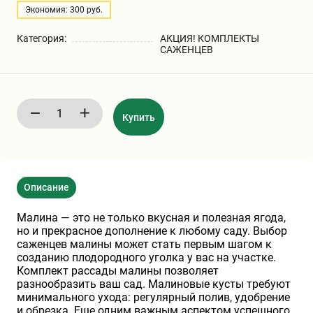
Экономия: 300 руб.
Бирючина
Шарафуга
Экзотические растения
Категория:
АКЦИЯ! КОМПЛЕКТЫ
САЖЕНЦЕВ
Плющ
Декоративные саженцы
Овсяница
Комнатные растения
Купить
Кустарники
Хвойные саженцы
Описание
ПАМПАСНАЯ ТРАВА
Клематис
(КОРТАДЕРИЯ)
Малина — это не только вкусная и полезная ягода,
но и прекрасное дополнение к любому саду. Выбор
Кизильник саженец
Глициния
саженцев малины может стать первым шагом к
созданию плодородного уголка у вас на участке.
Комплект рассады малины позволяет
разнообразить ваш сад. Малиновые кусты требуют
Олеандр саженцы
Гвоздика саженцы
минимального ухода: регулярный полив, удобрение
и обрезка. Еще одним важным аспектом успешного