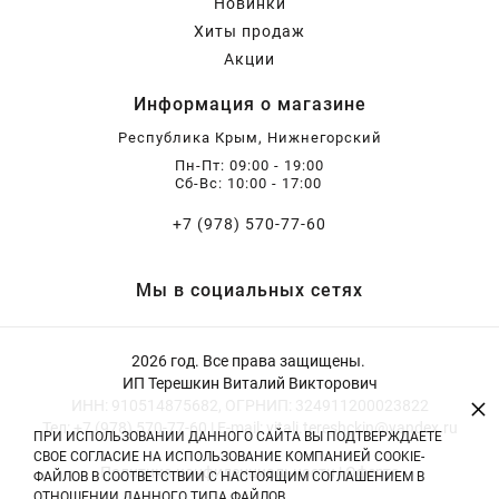
Новинки
Хиты продаж
Акции
Информация о магазине
Республика Крым, Нижнегорский
Пн-Пт: 09:00 - 19:00
Сб-Вс: 10:00 - 17:00
+7 (978) 570-77-60
Мы в социальных сетях
2026 год. Все права защищены.
ИП Терешкин Виталий Викторович
×
ИНН: 910514875682, ОГРНИП: 324911200023822
Тел: +7 (978) 570-77-60 | E-mail: vitali.tereshckin@yandex.ru
ПРИ ИСПОЛЬЗОВАНИИ ДАННОГО САЙТА ВЫ ПОДТВЕРЖДАЕТЕ
СВОЕ СОГЛАСИЕ НА ИСПОЛЬЗОВАНИЕ КОМПАНИЕЙ COOKIE-
Политика конфиденциальности
|
Оферта
ФАЙЛОВ В СООТВЕТСТВИИ С НАСТОЯЩИМ СОГЛАШЕНИЕМ В
ОТНОШЕНИИ ДАННОГО ТИПА ФАЙЛОВ