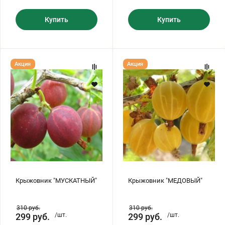
Купить
Купить
Крыжовник
Крыжовник
Акция
Акция
"МУСКАТНЫЙ"
"МЕДОВЫЙ"
Крыжовник "МУСКАТНЫЙ"
Крыжовник "МЕДОВЫЙ"
310
руб.
310
руб.
299
руб.
/шт.
299
руб.
/шт.