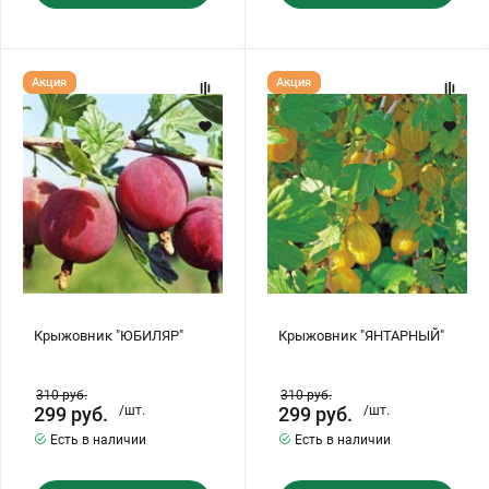
Крыжовник
Крыжовник
Акция
Акция
"ЮБИЛЯР"
"ЯНТАРНЫЙ"
Крыжовник "ЮБИЛЯР"
Крыжовник "ЯНТАРНЫЙ"
310
руб.
310
руб.
299
руб.
/шт.
299
руб.
/шт.
Есть в наличии
Есть в наличии