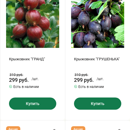
Хризантемы саженцы
Зелень и пряные травы
Крыжовник "ГРАНД"
Крыжовник "ГРУШЕНЬКА"
310
руб.
310
руб.
299
руб.
/шт.
299
руб.
/шт.
Есть в наличии
Есть в наличии
Купить
Купить
Крыжовник
Крыжовник
Акция
Акция