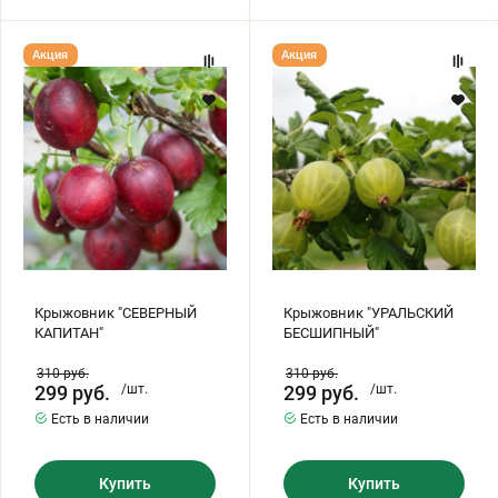
Крыжовник
Крыжовник
Акция
Акция
"СЕВЕРНЫЙ
"УРАЛЬСКИЙ
КАПИТАН"
БЕСШИПНЫЙ"
Крыжовник "СЕВЕРНЫЙ
Крыжовник "УРАЛЬСКИЙ
КАПИТАН"
БЕСШИПНЫЙ"
310
руб.
310
руб.
299
руб.
/шт.
299
руб.
/шт.
Есть в наличии
Есть в наличии
Купить
Купить