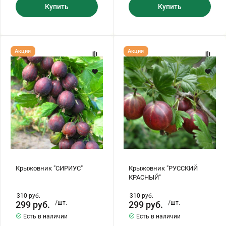
Купить
Купить
Крыжовник
Крыжовник
Акция
Акция
"СИРИУС"
"РУССКИЙ
КРАСНЫЙ"
Крыжовник "СИРИУС"
Крыжовник "РУССКИЙ
КРАСНЫЙ"
310
руб.
310
руб.
299
руб.
/шт.
299
руб.
/шт.
Есть в наличии
Есть в наличии