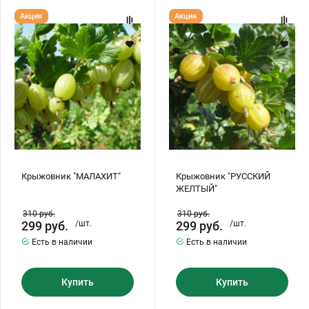
Крыжовник
Крыжовник
Акция
Акция
"МАЛАХИТ"
"РУССКИЙ
ЖЕЛТЫЙ"
Крыжовник "МАЛАХИТ"
Крыжовник "РУССКИЙ
ЖЕЛТЫЙ"
310
руб.
310
руб.
299
руб.
/шт.
299
руб.
/шт.
Есть в наличии
Есть в наличии
Купить
Купить