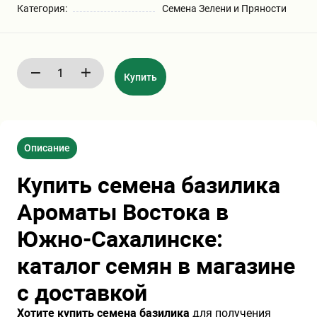
Категория:
Семена Зелени и Пряности
Бирючина
Шарафуга
Экзотические растения
Плющ
Декоративные саженцы
Купить
Овсяница
Комнатные растения
Описание
Кустарники
Хвойные саженцы
Купить семена базилика
ПАМПАСНАЯ ТРАВА
Клематис
(КОРТАДЕРИЯ)
Ароматы Востока в
Южно-Сахалинске:
Кизильник саженец
Глициния
каталог семян в магазине
с доставкой
Олеандр саженцы
Гвоздика саженцы
Хотите купить семена базилика
для получения