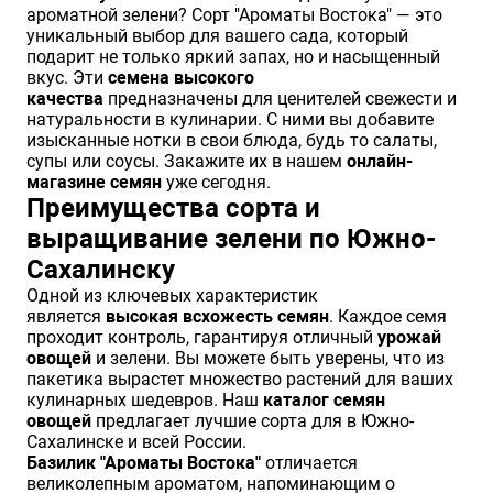
ароматной зелени? Сорт "Ароматы Востока" — это
Хризантемы саженцы
уникальный выбор для вашего сада, который
подарит не только яркий запах, но и насыщенный
вкус. Эти
семена высокого
качества
предназначены для ценителей свежести и
Зелень и пряные травы
натуральности в кулинарии. С ними вы добавите
изысканные нотки в свои блюда, будь то салаты,
супы или соусы. Закажите их в нашем
онлайн-
магазине семян
уже сегодня.
Преимущества сорта и
выращивание зелени по Южно-
Сахалинску
Одной из ключевых характеристик
является
высокая всхожесть семян
. Каждое семя
проходит контроль, гарантируя отличный
урожай
овощей
и зелени. Вы можете быть уверены, что из
пакетика вырастет множество растений для ваших
кулинарных шедевров. Наш
каталог семян
овощей
предлагает лучшие сорта для в Южно-
Сахалинске и всей России.
Базилик "Ароматы Востока"
отличается
великолепным ароматом, напоминающим о