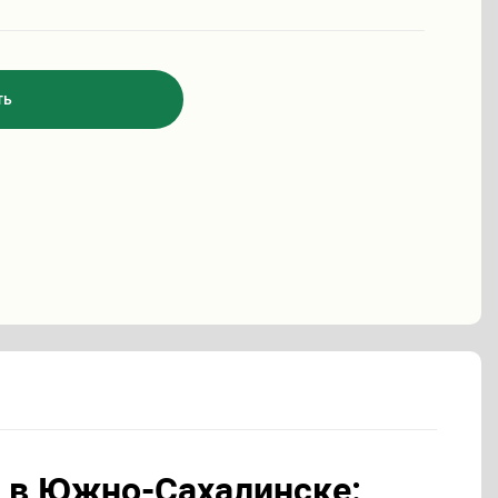
ть
 в Южно-Сахалинске: