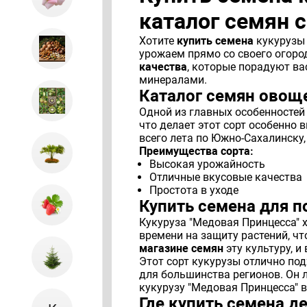
каталог семян 
Хотите
купить семена
кукурузы 
урожаем прямо со своего огоро
качества
, которые порадуют ва
минералами.
Каталог семян овощ
Одной из главных особенностей 
что делает этот сорт особенно
всего лета по Южно-Сахалинску,
Преимущества сорта:
Высокая урожайность
Отличные вкусовые качества
Простота в уходе
Купить семена для п
Кукуруза "Медовая Принцесса" х
времени на защиту растений, ч
магазине семян
эту культуру, и
Этот сорт кукурузы отлично по
для большинства регионов. Он 
кукурузу "Медовая Принцесса" 
Где купить семена д