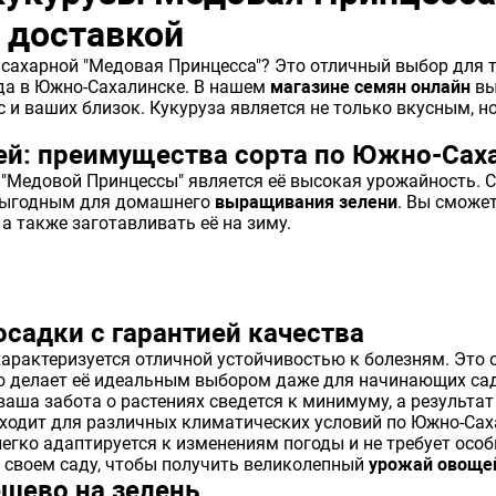
с доставкой
сахарной "Медовая Принцесса"? Это отличный выбор для т
да в Южно-Сахалинске. В нашем
магазине семян онлайн
вы
с и ваших близок. Кукуруза является не только вкусным, 
ей: преимущества сорта по Южно-Сах
"Медовой Принцессы" является её высокая урожайность. С 
 выгодным для домашнего
выращивания зелени
. Вы сможе
 а также заготавливать её на зиму.
осадки с гарантией качества
арактеризуется отличной устойчивостью к болезням. Это о
то делает её идеальным выбором даже для начинающих са
 ваша забота о растениях сведется к минимуму, а результа
дходит для различных климатических условий по Южно-Сах
легко адаптируется к изменениям погоды и не требует осо
в своем саду, чтобы получить великолепный
урожай овоще
ешево на зелень