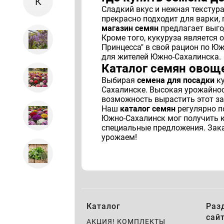
К
Сладкий вкус и нежная текстур
прекрасно подходит для варки, 
магазин семян
предлагает выго
Кроме того, кукуруза является
Принцесса" в свой рацион по Ю
для жителей Южно-Сахалинска.
Каталог семян овощ
Выбирая
семена для посадки
ку
Сахалинске. Высокая урожайност
возможность вырастить этот за
Наш
каталог семян
регулярно п
Южно-Сахалинск мог получить 
специальные предложения. Зак
урожаем!
Каталог
Раз
сай
АКЦИЯ! КОМПЛЕКТЫ