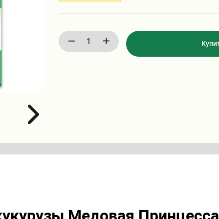
Купи
кукурузы Медовая Принцесса