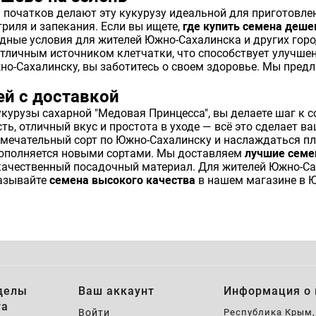
а початков делают эту кукурузу идеальной для приготовл
гриля и запекания. Если вы ищете,
где купить семена деше
дные условия для жителей Южно-Сахалинска и других горо
 отличным источником клетчатки, что способствует улучш
жно-Сахалинску, вы заботитесь о своем здоровье. Мы пред
ей с доставкой
курузы сахарной "Медовая Принцесса", вы делаете шаг к 
ь, отличный вкус и простота в уходе — всё это сделает в
мечательный сорт по Южно-Сахалинску и наслаждаться пл
ополняется новыми сортами. Мы доставляем
лучшие семе
качественный посадочный материал. Для жителей Южно-Са
азывайте
семена высокого качества
в нашем магазине в 
делы
Ваш аккаунт
Информация о 
та
Войти
Республика Крым