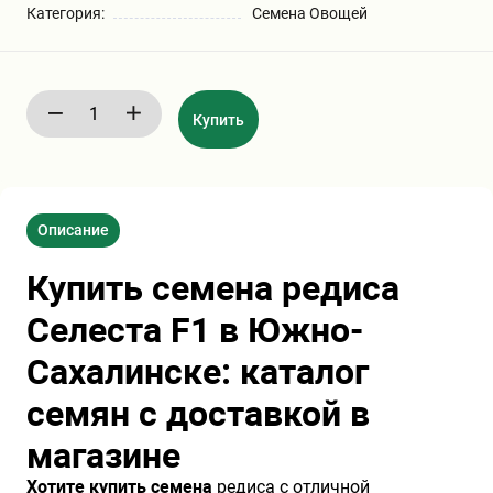
Категория:
Семена Овощей
Бирючина
Шарафуга
Экзотические растения
Плющ
Декоративные саженцы
Купить
Овсяница
Комнатные растения
Описание
Кустарники
Хвойные саженцы
Купить семена редиса
ПАМПАСНАЯ ТРАВА
Клематис
(КОРТАДЕРИЯ)
Селеста F1 в Южно-
Сахалинске: каталог
Кизильник саженец
Глициния
семян с доставкой в
магазине
Олеандр саженцы
Гвоздика саженцы
Хотите купить семена
редиса с отличной