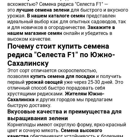
всхожестью? Семена редиса "Селеста F1" —
Хризантемы саженцы
это
лучшие семена зелени
для быстрого и вкусного
урожая.
В нашем каталоге семян
представлен
идеальный выбор как для опытных садоводов, так
и для новичков в огородничестве.
Закажите в
Зелень и пряные травы
нашем магазине семян
онлайн и убедитесь в
высоком качестве.
Почему стоит купить семена
редиса "Селеста F1" по Южно-
Сахалинску
Этот сорт отличается скороспелостью,
позволяя
купить семена для посадки
и получить
первый
урожай овощей
уже через 25-30 дней. Это
отличный способ быстро порадовать себя
хрустящими редисками.
Жителям Южно-
Сахалинска
и других городов мы предлагаем
быструю доставку.
Вкусовые качества и преимущества для
выращивания зелени
Корнеплоды имеют округлую форму, ярко-красный
цвет и сочную мякоть.
Семена высокого
качества
обеспечивают устойчивость к болезням,