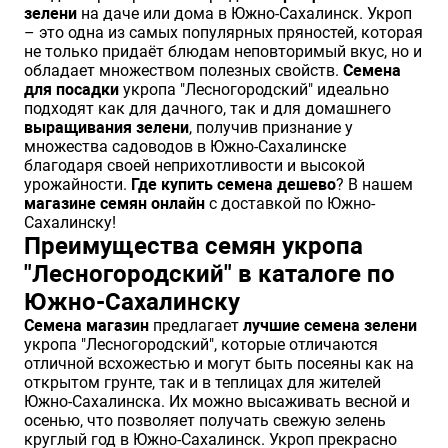
зелени
на даче или дома в Южно-Сахалинск. Укроп
Хризантемы саженцы
– это одна из самых популярных пряностей, которая
не только придаёт блюдам неповторимый вкус, но и
обладает множеством полезных свойств.
Семена
для посадки
укропа "Лесногородский" идеально
Зелень и пряные травы
подходят как для дачного, так и для домашнего
выращивания зелени
, получив признание у
множества садоводов в Южно-Сахалинске
благодаря своей неприхотливости и высокой
урожайности.
Где купить семена дешево
? В нашем
магазине семян онлайн
с доставкой по Южно-
Сахалинску!
Преимущества семян укропа
"Лесногородский" в каталоге по
Южно-Сахалинску
Семена магазин
предлагает
лучшие семена зелени
укропа "Лесногородский", которые отличаются
отличной всхожестью и могут быть посеяны как на
открытом грунте, так и в теплицах для жителей
Южно-Сахалинска. Их можно высаживать весной и
осенью, что позволяет получать свежую зелень
круглый год в Южно-Сахалинск. Укроп прекрасно