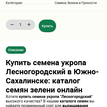
Категория:
Семена Зелени и Пряности
Бирючина
Шарафуга
Экзотические растения
Плющ
Декоративные саженцы
Купить
Овсяница
Комнатные растения
Описание
Кустарники
Хвойные саженцы
Купить семена укропа
ПАМПАСНАЯ ТРАВА
Клематис
(КОРТАДЕРИЯ)
Лесногородский в Южно-
Сахалинске: каталог
Кизильник саженец
Глициния
семян зелени онлайн
Хотите
купить семена укропа "Лесногородский"
Олеандр саженцы
Гвоздика саженцы
высокого качества? В нашем
каталоге семян
вы
найдете проверенный сорт для
выращивания