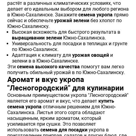
растёт в различных климатических условиях, что
делает его идеальным выбором для любого региона
в Южно-Сахалинске. Закажите
семена укропа
прямо
сейчас и обеспечьте
урожай зелени
без хлопот по
Южно-Сахалинску.
Высокая всхожесть для быстрого результата в
выращивании зелени
Южно-Сахалинска.
Универсальность для посадки в теплицах и грунте
по Южно-Сахалинск.
Адаптация к климату для
урожая овощей
и
зелени в в Южно-Сахалинске.
Эти
семена высокого качества
помогут вам легко
получить обильный урожай в по Южно-Сахалинску.
Аромат и вкус укропа
"Лесногородский" для кулинарии
Основным преимуществом укропа "Лесногородский"
является его аромат и вкус, что делает
купить
семена укропа
отличным решением для Южно-
Сахалинска. Листья этого сорта обладают
насыщенным, ярким ароматом, который
усиливается при сушке. Это позволяет
использовать
семена для посадки
укропа в
приготовлении приправ, салатов и других блюд, где