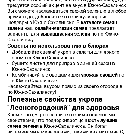
требуется особый акцент на вкус в Южно-Сахалинск.
Вы сможете наслаждаться свежей зеленью в любое
время года, добавляя её в свои кулинарные
шедевры в Южно-Сахалинске. В
каталоге семян
зелени
наш
онлайн-магазин семян
предлагает
варианты для
выращивания зелени
по по Южно-
Сахалинску.
Советы по использованию в блюдах
Добавляйте свежий укроп в салаты для яркого
аромата Южно-Сахалинска.
Сушите листья для приправ в зимний сезон в
Южно-Сахалинск.
Комбинируйте с овощами для
урожая овощей
по
в Южно-Сахалинске.
Наслаждайтесь вкусом прямо из своего огорода в
по Южно-Сахалинску!
Полезные свойства укропа
"Лесногородский" для здоровья
Кроме того, укроп славится своими полезными
свойствами, что подчеркивает ценность
лучших
семен зелени
в Южно-Сахалинска. Он богат
витаминами и минералами, такими как витамин C,