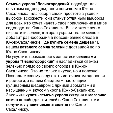
Семена укропа "Лесногородский"
подойдут как
опытным садоводам, так и новичкам в Южно-
Сахалинска. Благодаря своей простоте в уходе и
высокой всхожести, они станут отличным выбором
для всех, кто хочет начать своё приключение в мире
садоводства Южно-Сахалинск. Вы сможете легко
вырастить зелень, которая украсит ваше меню и
добавит разнообразия в повседневные блюда в
Южно-Сахалинске.
Где купить семена дешево
? В
нашем
каталоге семян зелени
с доставкой по по
Южно-Сахалинску!
Не упустите возможность запастись
семенами
укропа "Лесногородский"
и насладиться свежей
зеленью прямо со своего огорода в Южно-
Сахалинска. Это не только вкусно, но и полезно!
Позвольте своему саду стать источником здоровья
и радости, а вашим блюдам – настоящим
кулинарным шедевром с яркими ароматами и
насыщенным вкусом укропа Южно-Сахалинск.
Закажите
купить семена укропа
сегодня в
магазине
семян онлайн
для жителей в Южно-Сахалинске и
получите
лучшие семена зелени
по Южно-
Сахалинску.