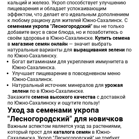
кальций и железо. Укроп способствует улучшению
пищеварения и обладает успокаивающим
эффектом, что делает его идеальным дополнением
к любому рациону для жителей Южно-Сахалинск. С
семенами укропа "Лесногородский"
вы не только
добавите вкус в свои блюда, но и позаботитесь о
своём здоровье в Южно-Сахалинске.
Купить семена
в
магазине семян онлайн
— значит выбрать
натуральные варианты для
выращивания зелени
по
по Южно-Сахалинску.
Богат витаминами для укрепления иммунитета в
Южно-Сахалинска.
Улучшает пищеварение в повседневном меню
Южно-Сахалинск.
Натуральный источник минералов для
урожая
зелени
по в Южно-Сахалинске.
Закажите
семена высокого качества
с доставкой
по Южно-Сахалинску и ощутите пользу!
Уход за семенами укропа
"Лесногородский" для новичков
Важным аспектом является уход за растениями,
который прост для
каталога семян
в Южно-
Сахалинска. Укроп "Лесногородский" не требует