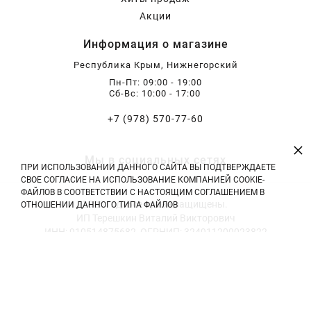
Акции
Хризантемы саженцы
Информация о магазине
Республика Крым, Нижнегорский
Зелень и пряные травы
Пн-Пт: 09:00 - 19:00
Сб-Вс: 10:00 - 17:00
+7 (978) 570-77-60
×
Мы в социальных сетях
ПРИ ИСПОЛЬЗОВАНИИ ДАННОГО САЙТА ВЫ ПОДТВЕРЖДАЕТЕ
СВОЕ СОГЛАСИЕ НА ИСПОЛЬЗОВАНИЕ КОМПАНИЕЙ COOKIE-
ФАЙЛОВ В СООТВЕТСТВИИ С НАСТОЯЩИМ СОГЛАШЕНИЕМ В
2026 год. Все права защищены.
ОТНОШЕНИИ ДАННОГО ТИПА ФАЙЛОВ
ИП Терешкин Виталий Викторович
ИНН: 910514875682, ОГРНИП: 324911200023822
Тел: +7 (978) 570-77-60 | E-mail: vitali.tereshckin@yandex.ru
Политика конфиденциальности
|
Оферта