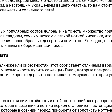
м саде, первой мыслью часто становится: «А какие же ябл
ом, а настоящим украшением вашего участка, то вам стоит 
 свежести и солнечного лета!
мых популярных сортов яблонь, и на то есть множество прич
ся сладким, сочным вкусом с легкой ноткой кислинки, что
вления разнообразных десертов и компотов. Ежегодно, в п
 отличным выбором для дачников.
мата
алинске или окрестностях, этот сорт станет отличным вар
ам возможность купить саженцы «Гала», которые прекрас
асти не просто дерево, а настоящая жемчужина, которая 
т высокая зимостойкость и стойкость к наиболее распрос
 которая в весенний и летний период становится настоящи
которые в осенний период приобретают золотистые оттенк