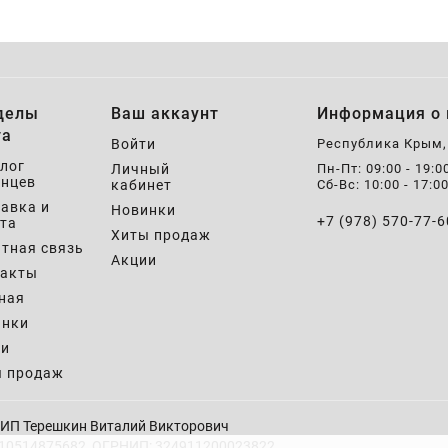
делы
Ваш аккаунт
Информация о 
та
Войти
Республика Крым
лог
Личный
Пн-Пт: 09:00 - 19:0
нцев
кабинет
Сб-Вс: 10:00 - 17:0
авка и
Новинки
+7 (978) 570-77-6
та
Хиты продаж
тная связь
Акции
такты
ная
инки
ии
ы продаж
ИП Терешкин Виталий Викторович
10514875682, ОГРНИП: 324911200023822