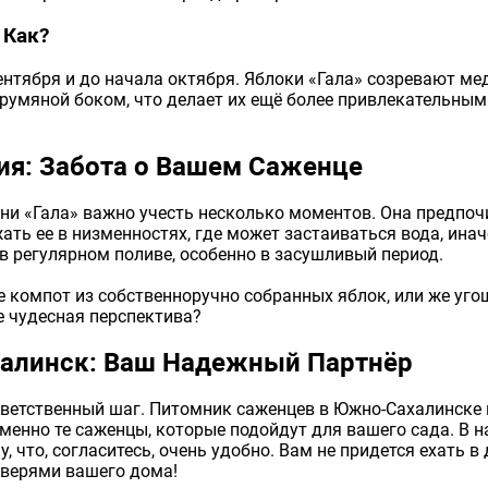
 Как?
нтября и до начала октября. Яблоки «Гала» созревают мед
румяной боком, что делает их ещё более привлекательными
я: Забота о Вашем Саженце
ни «Гала» важно учесть несколько моментов. Она предпоч
ать ее в низменностях, где может застаиваться вода, ин
в регулярном поливе, особенно в засушливый период.
те компот из собственноручно собранных яблок, или же уг
е чудесная перспектива?
алинск: Ваш Надежный Партнёр
тветственный шаг. Питомник саженцев в Южно-Сахалинске 
менно те саженцы, которые подойдут для вашего сада. В 
 что, согласитесь, очень удобно. Вам не придется ехать в
дверями вашего дома!