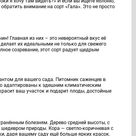
оки я хочу там видеть?» И если вы ищете яблоню,
обратить внимание на сорт «Гала». Это не просто
ин! Главная из них – это невероятный вкус её
 делает их идеальными не только для свежего
олное созревание, этот сорт радует щедрым
иантом для вашего сада. Питомник саженцев в
но адаптированы к здешним климатическим
украсит ваш участок и подарит плоды, достойные
транённым болезням. Дерево средней высоты, с
м шедевром природы. Кора — светло-коричневая с
и, даря вашему саду ещё больше ярких красок.