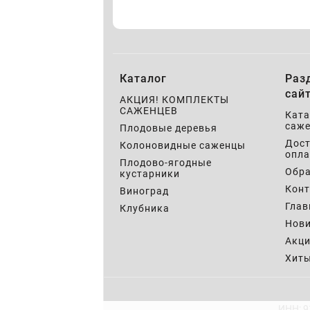
Каталог
Раз
сай
АКЦИЯ! КОМПЛЕКТЫ
САЖЕНЦЕВ
Ката
саже
Плодовые деревья
Дост
Колоновидные саженцы
опла
Плодово-ягодные
Обра
кустарники
Кон
Виноград
Глав
Клубника
Нов
Акц
Хит
ИНН: 9