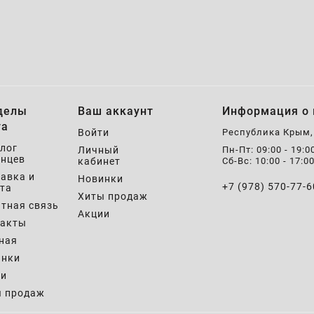
делы
Ваш аккаунт
Информация о 
та
Войти
Республика Крым
лог
Личный
Пн-Пт: 09:00 - 19:0
нцев
кабинет
Сб-Вс: 10:00 - 17:0
авка и
Новинки
+7 (978) 570-77-6
та
Хиты продаж
тная связь
Акции
такты
ная
инки
ии
ы продаж