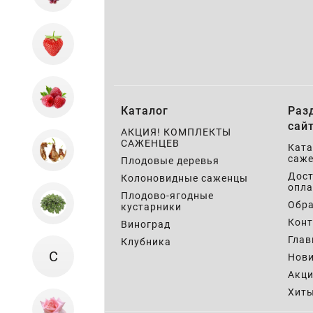
Каталог
Раз
сай
АКЦИЯ! КОМПЛЕКТЫ
САЖЕНЦЕВ
Ката
саже
Плодовые деревья
Дост
Колоновидные саженцы
опла
Плодово-ягодные
Обра
кустарники
Кон
Виноград
Глав
Клубника
С
Нов
Акц
Хит