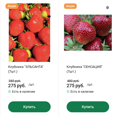
Клубника
Клубника
Акция
Акция
"ЭЛЬСАНТА"
"СЕНСАЦИЯ"
(7шт.)
(7шт.)
Клубника "ЭЛЬСАНТА"
Клубника "СЕНСАЦИЯ"
(7шт.)
(7шт.)
380
руб.
480
руб.
275
руб.
/шт.
275
руб.
/шт.
Есть в наличии
Есть в наличии
Купить
Купить