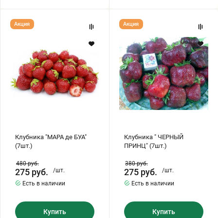
Клубника
Клубника
Акция
Акция
"МАРА
"
де
ЧЕРНЫЙ
БУА"
ПРИНЦ"
(7шт.)
(7шт.)
Клубника "МАРА де БУА"
Клубника " ЧЕРНЫЙ
(7шт.)
ПРИНЦ" (7шт.)
480
руб.
380
руб.
275
руб.
/шт.
275
руб.
/шт.
Есть в наличии
Есть в наличии
Купить
Купить