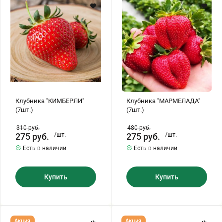
Хризантемы саженцы
Зелень и пряные травы
Клубника "КИМБЕРЛИ"
Клубника "МАРМЕЛАДА"
(7шт.)
(7шт.)
310
руб.
480
руб.
275
руб.
/шт.
275
руб.
/шт.
Есть в наличии
Есть в наличии
Купить
Купить
Клубника
Клубника
Акция
Акция