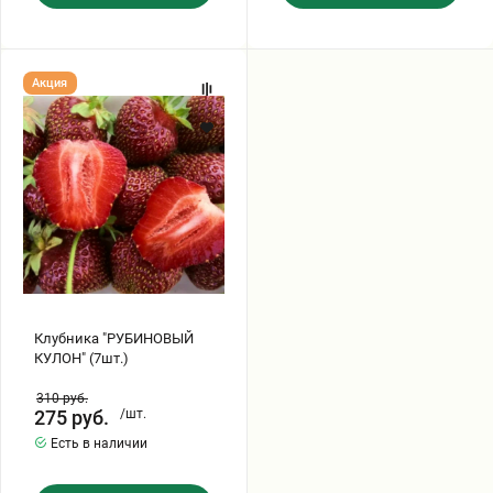
Клубника
Акция
"РУБИНОВЫЙ
КУЛОН"
(7шт.)
Клубника "РУБИНОВЫЙ
КУЛОН" (7шт.)
310
руб.
275
руб.
/шт.
Есть в наличии