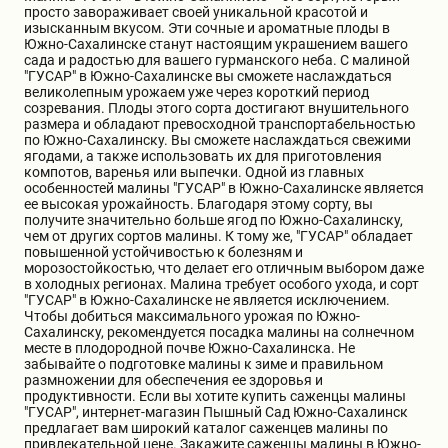
просто завораживает своей уникальной красотой и
Бирючина
Шарафуга
Экзотические растения
изысканным вкусом. Эти сочные и ароматные плоды в
Южно-Сахалинске станут настоящим украшением вашего
сада и радостью для вашего гурманского неба. С малиной
"ГУСАР" в Южно-Сахалинске вы сможете наслаждаться
Плющ
Декоративные саженцы
великолепным урожаем уже через короткий период
созревания. Плоды этого сорта достигают внушительного
размера и обладают превосходной транспортабельностью
по Южно-Сахалинску. Вы сможете наслаждаться свежими
Овсяница
Комнатные растения
ягодами, а также использовать их для приготовления
компотов, варенья или выпечки. Одной из главных
особенностей малины "ГУСАР" в Южно-Сахалинске является
ее высокая урожайность. Благодаря этому сорту, вы
Кустарники
Хвойные саженцы
получите значительно больше ягод по Южно-Сахалинску,
чем от других сортов малины. К тому же, "ГУСАР" обладает
повышенной устойчивостью к болезням и
морозостойкостью, что делает его отличным выбором даже
ПАМПАСНАЯ ТРАВА
Клематис
в холодных регионах. Малина требует особого ухода, и сорт
(КОРТАДЕРИЯ)
"ГУСАР" в Южно-Сахалинске не является исключением.
Чтобы добиться максимального урожая по Южно-
Сахалинску, рекомендуется посадка малины на солнечном
Кизильник саженец
Глициния
месте в плодородной почве Южно-Сахалинска. Не
забывайте о подготовке малины к зиме и правильном
размножении для обеспечения ее здоровья и
продуктивности. Если вы хотите купить саженцы малины
Олеандр саженцы
Гвоздика саженцы
"ГУСАР", интернет-магазин Пышный Сад Южно-Сахалинск
предлагает вам широкий каталог саженцев малины по
привлекательной цене. Закажите саженцы малины в Южно-