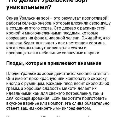
уникальными?
Хризантемы саженцы
Слива Уральские зорі – это результат кропотливой
работы селекционеров, которые вложили свою душу
Зелень и пряные травы
в создание этого сорта. Это дерево с раскидистой
кроной и многочисленными плодами, которые
созревают на фоне шикарной зелени. Ожидайте, что
ваш сад будет выглядеть как настоящая картина,
когда сливы начнут наливаться соком и
превращаться в небольшие солнечные шарики.
Плоды, которые привлекают внимание
Плоды Уральских зорей действительно впечатляют.
Они имеют ярко-красную или желтоватую окраску,
иногда с румянцем. Каждый плод весит около 35-50
грамм, а хорошая сладость мякоти делает их
идеальными как для свежего потребления, так и
для консервирования. Если вы хотите приготовить
вкусное варенье или компот, эта слива обязательно
станет вашим «секретным» ингредиентом.