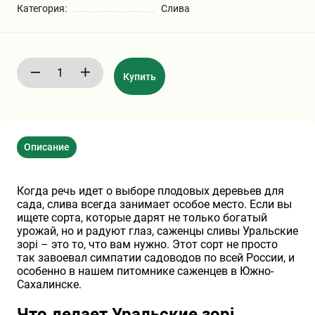
Категория:
Слива
Бирючина
Шарафуга
Экзотические растения
Плющ
Декоративные саженцы
Купить
Овсяница
Комнатные растения
Описание
Кустарники
Хвойные саженцы
Когда речь идет о выборе плодовых деревьев для
ПАМПАСНАЯ ТРАВА
Клематис
(КОРТАДЕРИЯ)
сада, слива всегда занимает особое место. Если вы
ищете сорта, которые дарят не только богатый
урожай, но и радуют глаз, саженцы сливы Уральские
Кизильник саженец
Глициния
зорі – это то, что вам нужно. Этот сорт не просто
так завоевал симпатии садоводов по всей России, и
особенно в нашем питомнике саженцев в Южно-
Сахалинске.
Олеандр саженцы
Гвоздика саженцы
Что делает Уральские зорі